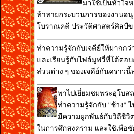
มาใช้เป็นหัวใจห
ท้าทายกระบวนการของงานอนุรั
โบราณคดี ประวัติศาสตร์ศิลป์
ทำความรู้จักกับเจดีย์ให้มากกว่
และเรียนรู้กับไฟล์มูฟวี่ที่โต้ตอบก
ส่วนต่าง ๆ ของเจดีย์กันคราวนี้
พาไปเยี่ยมชมพระอุโบสถว
ทำความรู้จักกับ "ช้าง" ไ
มีความผูกพันธ์กับวิถีชี
ในการศึกสงคราม และใช้เพื่อช