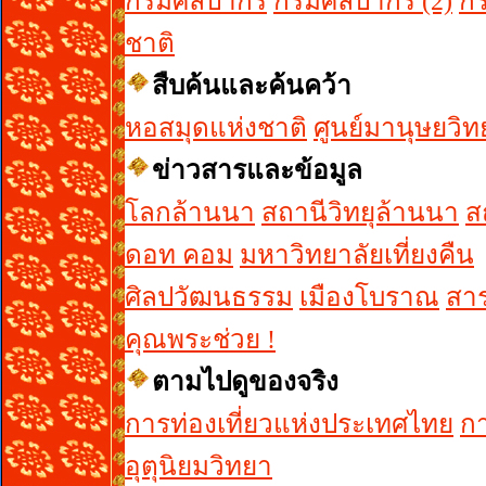
กรมศิลปากร
กรมศิลปากร (2)
ก
ชาติ
สืบค้นและค้นคว้า
หอสมุดแห่งชาติ
ศูนย์มานุษยวิท
ข่าวสารและข้อมูล
โลกล้านนา
สถานีวิทยุล้านนา
สถ
ดอท คอม
มหาวิทยาลัยเที่ยงคืน
ศิลปวัฒนธรรม
เมืองโบราณ
สาร
คุณพระช่วย !
ตามไปดูของจริง
การท่องเที่ยวแห่งประเทศไทย
ก
อุตุนิยมวิทยา