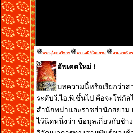
พระอุโบสถวิหาร
พระเจดีย์ในสยาม
ลวดลายจิต
อัพเดตใหม่
!
บทความนี้หรือเรียกว่าส
ระดับวี.ไอ.พี.ขึ้นไป คือจะโฟกั
สำนักพม่าและราชสำนักสยาม เ
ไว้นิดหนึ่งว่า ข้อมูลเกี่ยวกับช้
วิวัฒนาการทางสายพันธ์ของช้า