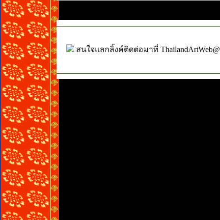
สนใจแลกลิ้งค์ติดต่อมาที่ ThailandArtWeb